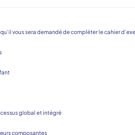
squ’il vous sera demandé de compléter le cahier d’exe
s
fant
cessus global et intégré
leurs composantes