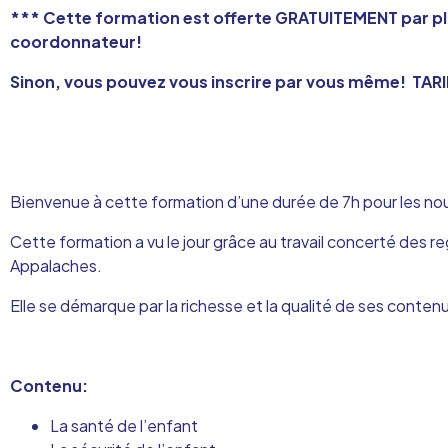
*** Cette formation est offerte GRATUITEMENT par plu
coordonnateur!
Sinon, vous pouvez vous inscrire par vous même!
TARI
Bienvenue à cette formation d’une durée de 7h pour les nouv
Cette formation a vu le jour grâce au travail concerté de
Appalaches.
Elle se démarque par la richesse et la qualité de ses conte
Contenu:
La santé de l’enfant