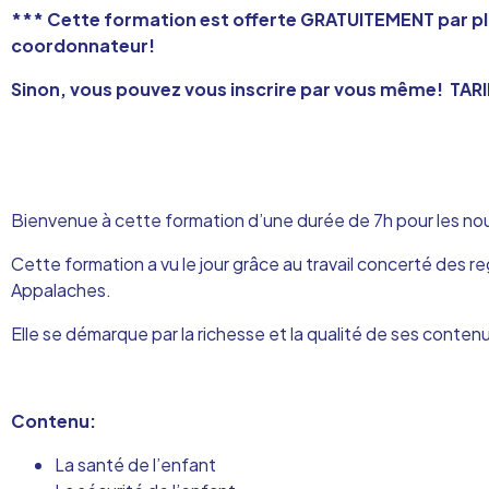
*** Cette formation est offerte GRATUITEMENT par plu
coordonnateur!
Sinon, vous pouvez vous inscrire par vous même!
TARI
Bienvenue à cette formation d’une durée de 7h pour les nouv
Cette formation a vu le jour grâce au travail concerté de
Appalaches.
Elle se démarque par la richesse et la qualité de ses conte
Contenu:
La santé de l’enfant