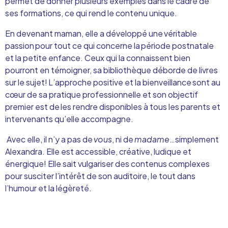
permet de donner plusieurs exemples dans le cadre de
ses formations, ce qui rend le contenu unique.
En devenant maman,
elle a
développé une véritable
passion pour tout ce qui concerne la période postnatale
et la petite enfance. Ceux qui
la
connaissent bien
pourront en témoigner,
s
a bibliothèque déborde de livres
sur le sujet! L’approche positive et la bienveillance sont au
cœur de
s
a pratique professionnelle et
s
on objectif
premier est de les rendre disponibles à tous les parents
et
intervenants
qu
’elle
accompagne.
Avec
elle
, il n’y a pas de
vous
, ni de
madame
…simplement
Alexandra.
Elle est
accessible
, c
réative, ludique et
énergique
!
Elle sait vulgariser des contenus complexes
pour susciter l’intérêt de son auditoire, le tout dans
l’humour et la légèreté.