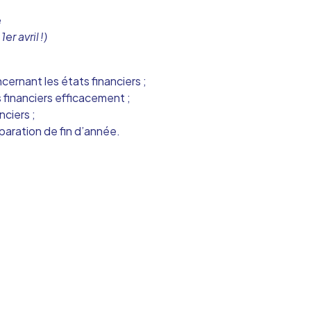
e
r avril !)
cernant les états financiers ;
s financiers efficacement ;
nciers ;
paration de fin d’année.