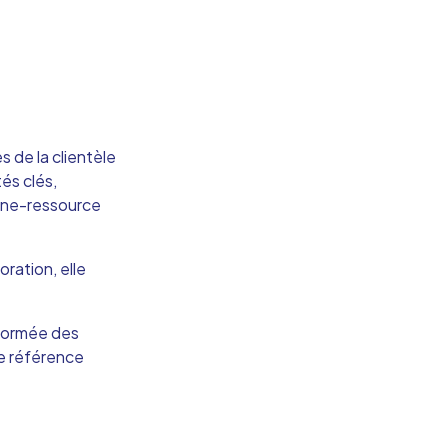
 de la clientèle
és clés,
sonne-ressource
ration, elle
nformée des
me référence