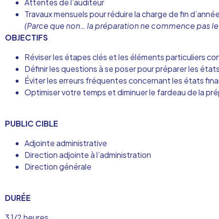
Attentes de l’auditeur
Travaux mensuels pour réduire la charge de fin d’anné
(Parce que non… la préparation ne commence pas le 1e
OBJECTIFS
Réviser les étapes clés et les éléments particuliers con
Définir les questions à se poser pour préparer les état
Éviter les erreurs fréquentes concernant les états fina
Optimiser votre temps et diminuer le fardeau de la pré
PUBLIC CIBLE
Adjointe administrative
Direction adjointe à l’administration
Direction générale
DURÉE
3 1/2 heures